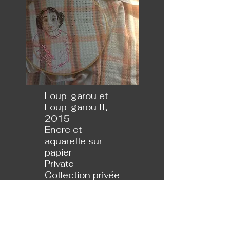
Loup-garou et
Loup-garou II,
2015
Encre et
aquarelle sur
papier
Private
Collection privée
et collection de
l'artiste |
Collection of the
artiste